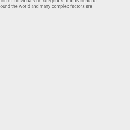
on of individuals or categories of individuals is
round the world and many complex factors are