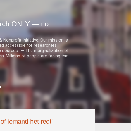
earch ONLY — no
nprofit Initiative. Our mission is
ed accessible for researchers.
le sources.. — The marginalization of
. Millions of people are facing this
s
f iemand het redt'