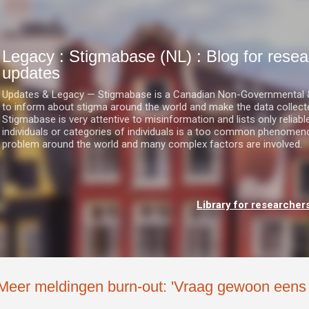
Doorgaan naar hoofdcontent
Legacy : Stigmabase (NL) : Blog for res
updates
Updates & Legacy — Stigmabase is a Canadian Non-Governmental & No
to inform about stigma around the world and make the data collect
Stigmabase is very attentive to misinformation and lists only reliab
individuals or categories of individuals is a too common phenomenon
problem around the world and many complex factors are involved.
Library for researcher
Meer meldingen burn-out: 'Vraag gewoon eens o