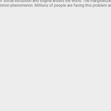
of social exclusion and stigma around the world. The marginalizati
mmon phenomenon. Millions of people are facing this problem a
.