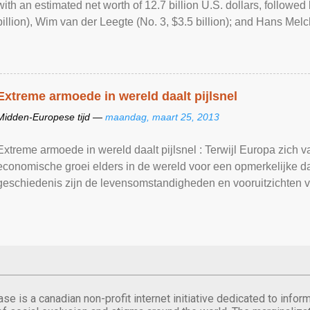
with an estimated net worth of 12.7 billion U.S. dollars, followe
billion), Wim van der Leegte (No. 3, $3.5 billion); and Hans Melche
Extreme armoede in wereld daalt pijlsnel
Midden-Europese tijd —
maandag, maart 25, 2013
Extreme armoede in wereld daalt pijlsnel : Terwijl Europa zich van
economische groei elders in de wereld voor een opmerkelijke da
geschiedenis zijn de levensomstandigheden en vooruitzichten v
Standaard
se is a canadian non-profit internet initiative dedicated to inf