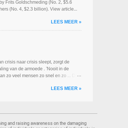
d by Frits Goldschmeding (No. 2, $5.6
rs (No. 4, $2.3 billion). View article...
LEES MEER »
 crisis naar crisis sleept, zorgt de
ling van de armoede . 'Nooit in de
an zo veel mensen zo snel en zo ... De
LEES MEER »
orming and raising awareness on the damaging