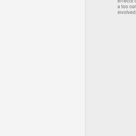
effects 
a too co
involved