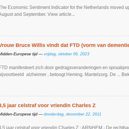
The Economic Sentiment Indicator for the Netherlands moved up s
August and September. View article...
Vrouw Bruce Willis vindt dat FTD (vorm van dementie)
Midden-Europese tijd —
vrijdag, oktober 06, 2023
FTD manifesteert zich door gedragsveranderingen en spraakpro
bijvoorbeeld alzheimer , betoogt Heming. Mantelzorg. De ... Bekijk
3,5 jaar celstraf voor vriendin Charles Z
Midden-Europese tijd —
donderdag, december 22, 2011
3,5 jaar celstraf voor vriendin Charles Z : ARNHEM - De rechtb