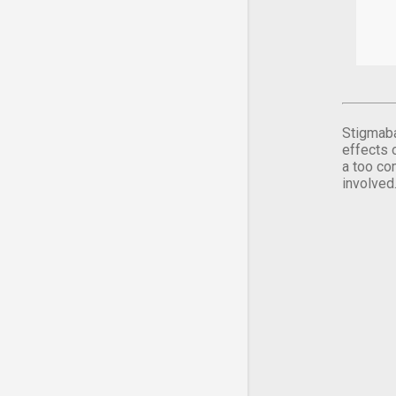
Stigmaba
effects 
a too co
involved