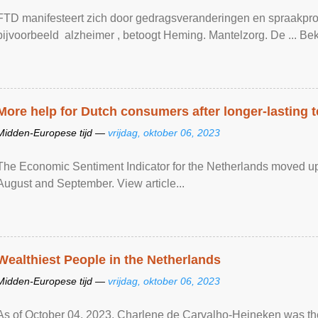
FTD manifesteert zich door gedragsveranderingen en spraakpro
bijvoorbeeld alzheimer , betoogt Heming. Mantelzorg. De ... Bekijk
More help for Dutch consumers after longer-lasting 
Midden-Europese tijd —
vrijdag, oktober 06, 2023
The Economic Sentiment Indicator for the Netherlands moved up s
August and September. View article...
Wealthiest People in the Netherlands
Midden-Europese tijd —
vrijdag, oktober 06, 2023
As of October 04, 2023, Charlene de Carvalho-Heineken was the