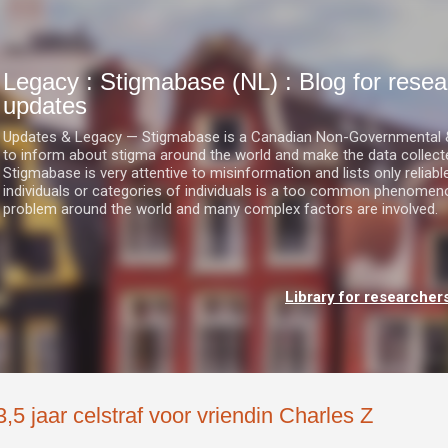
Doorgaan naar hoofdcontent
Legacy : Stigmabase (NL) : Blog for res
updates
Updates & Legacy — Stigmabase is a Canadian Non-Governmental & No
to inform about stigma around the world and make the data collect
Stigmabase is very attentive to misinformation and lists only reliab
individuals or categories of individuals is a too common phenomenon
problem around the world and many complex factors are involved.
Library for researcher
3,5 jaar celstraf voor vriendin Charles Z