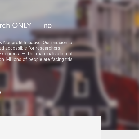
earch ONLY — no
nprofit Initiative. Our mission is
ed accessible for researchers.
le sources.. — The marginalization of
. Millions of people are facing this
s