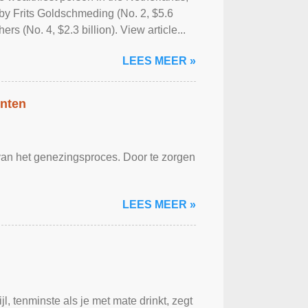
d by Frits Goldschmeding (No. 2, $5.6
rs (No. 4, $2.3 billion). View article...
LEES MEER »
ënten
 van het genezingsproces. Door te zorgen
LEES MEER »
, tenminste als je met mate drinkt, zegt