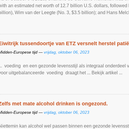
with an estimated net worth of 12.7 billion U.S. dollars, followe
billion), Wim van der Leegte (No. 3, $3.5 billion); and Hans Melche
Eiwitrijk tussendoortje van ETZ versnelt herstel pati
Midden-Europese tijd —
vrijdag, oktober 06, 2023
... voeding en een gezonde levensstijl als integraal onderdeel
voor uitgebalanceerde voeding draagt het ... Bekijk artikel ...
Zelfs met mate alcohol drinken is ongezond.
Midden-Europese tijd —
vrijdag, oktober 06, 2023
Niettemin kan alcohol wel passen binnen een gezonde levensstijl