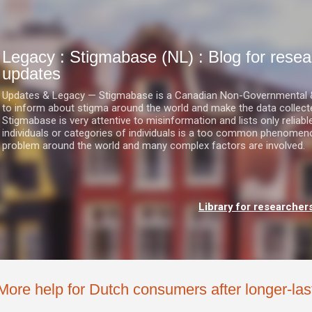
Doorgaan naar hoofdcontent
Legacy : Stigmabase (NL) : Blog for res
updates
Updates & Legacy — Stigmabase is a Canadian Non-Governmental & No
to inform about stigma around the world and make the data collect
Stigmabase is very attentive to misinformation and lists only reliab
individuals or categories of individuals is a too common phenomenon
problem around the world and many complex factors are involved.
Library for researcher
More help for Dutch consumers after longer-las