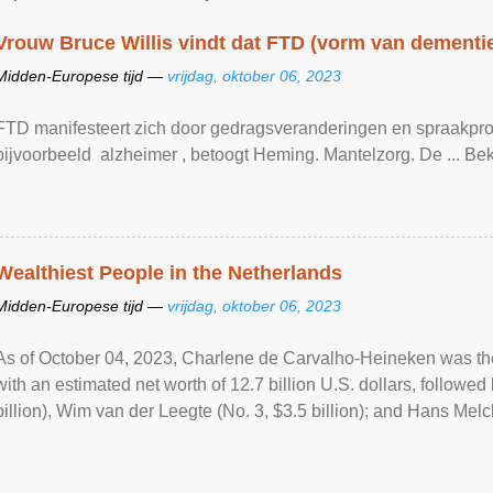
Vrouw Bruce Willis vindt dat FTD (vorm van dementie)
Midden-Europese tijd —
vrijdag, oktober 06, 2023
FTD manifesteert zich door gedragsveranderingen en spraakpro
bijvoorbeeld alzheimer , betoogt Heming. Mantelzorg. De ... Bekijk
Wealthiest People in the Netherlands
Midden-Europese tijd —
vrijdag, oktober 06, 2023
As of October 04, 2023, Charlene de Carvalho-Heineken was the
with an estimated net worth of 12.7 billion U.S. dollars, followe
billion), Wim van der Leegte (No. 3, $3.5 billion); and Hans Melche