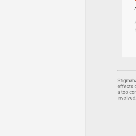
Stigmaba
effects 
a too co
involved