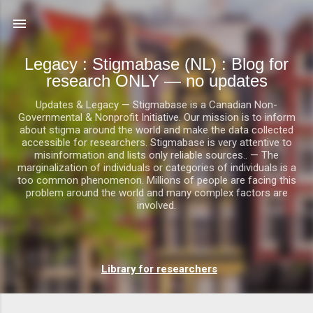
Doorgaan naar hoofdcontent
Legacy : Stigmabase (NL) : Blog for
research ONLY — no updates
Updates & Legacy — Stigmabase is a Canadian Non-
Governmental & Nonprofit Initiative. Our mission is to inform
about stigma around the world and make the data collected
accessible for researchers. Stigmabase is very attentive to
misinformation and lists only reliable sources.. — The
marginalization of individuals or categories of individuals is a
too common phenomenon. Millions of people are facing this
problem around the world and many complex factors are
involved.
P
Library for researchers
o
s