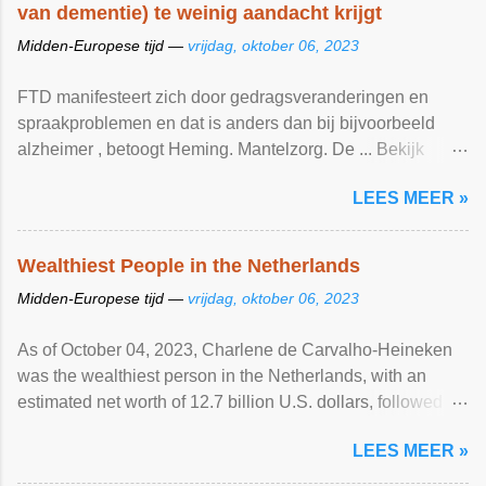
van dementie) te weinig aandacht krijgt
Midden-Europese tijd —
vrijdag, oktober 06, 2023
FTD manifesteert zich door gedragsveranderingen en
spraakproblemen en dat is anders dan bij bijvoorbeeld
alzheimer , betoogt Heming. Mantelzorg. De ... Bekijk
artikel ...
LEES MEER »
Wealthiest People in the Netherlands
Midden-Europese tijd —
vrijdag, oktober 06, 2023
As of October 04, 2023, Charlene de Carvalho-Heineken
was the wealthiest person in the Netherlands, with an
estimated net worth of 12.7 billion U.S. dollars, followed by
Frits Goldschmeding (No. 2, $5.6 billion), Wim van der
LEES MEER »
Leegte (No. 3, $3.5 billion); and Hans Melchers (No. 4,
$2.3 billion). View article...