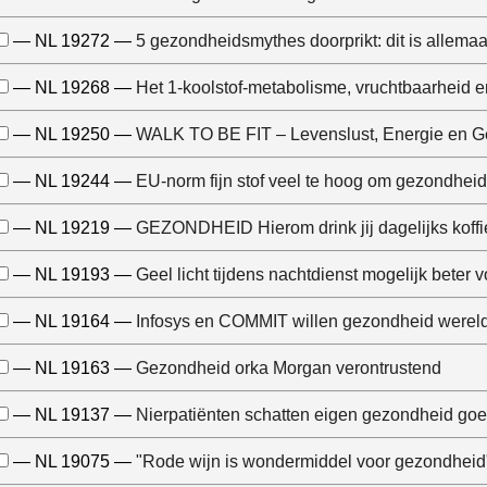
— NL 19272 —
5 gezondheidsmythes doorprikt: dit is allemaa
— NL 19268 —
Het 1-koolstof-metabolisme, vruchtbaarheid 
— NL 19250 —
WALK TO BE FIT – Levenslust, Energie en 
— NL 19244 —
EU-norm fijn stof veel te hoog om gezondhei
— NL 19219 —
GEZONDHEID Hierom drink jij dagelijks koffi
— NL 19193 —
Geel licht tijdens nachtdienst mogelijk beter
— NL 19164 —
Infosys en COMMIT willen gezondheid werel
— NL 19163 —
Gezondheid orka Morgan verontrustend
— NL 19137 —
Nierpatiënten schatten eigen gezondheid goe
— NL 19075 —
"Rode wijn is wondermiddel voor gezondheid