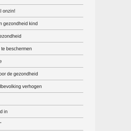
l onzin!
en gezondheid kind
Gezondheid
d te beschermen
e
 voor de gezondheid
dbevolking verhogen
d in
"