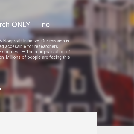
earch ONLY — no
nprofit Initiative. Our mission is
ed accessible for researchers.
le sources.. — The marginalization of
. Millions of people are facing this
s