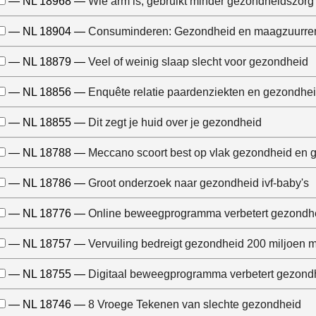
— NL 18968 —
Wie arm is, gebruikt minder gezondheidszorg
— NL 18904 —
Consuminderen: Gezondheid en maagzuurr
— NL 18879 —
Veel of weinig slaap slecht voor gezondheid
— NL 18856 —
Enquête relatie paardenziekten en gezondhe
— NL 18855 —
Dit zegt je huid over je gezondheid
— NL 18788 —
Meccano scoort best op vlak gezondheid en g
— NL 18786 —
Groot onderzoek naar gezondheid ivf-baby's
— NL 18776 —
Online beweegprogramma verbetert gezondh
— NL 18757 —
Vervuiling bedreigt gezondheid 200 miljoen
— NL 18755 —
Digitaal beweegprogramma verbetert gezond
— NL 18746 —
8 Vroege Tekenen van slechte gezondheid