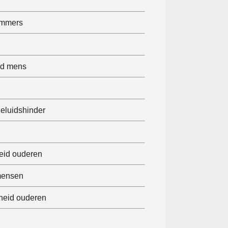
emmers
id mens
eluidshinder
eid ouderen
 mensen
heid ouderen