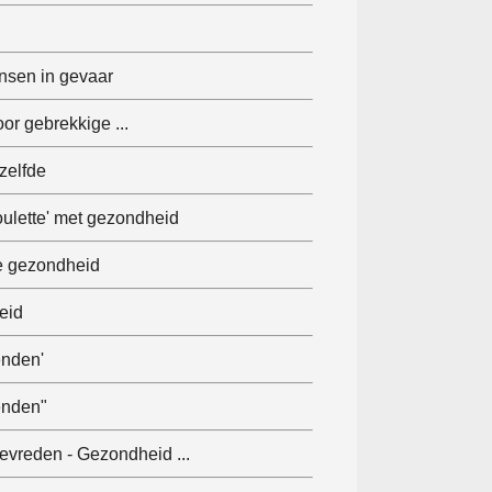
nsen in gevaar
r gebrekkige ...
tzelfde
oulette' met gezondheid
e gezondheid
eid
nden'
enden"
tevreden - Gezondheid ...