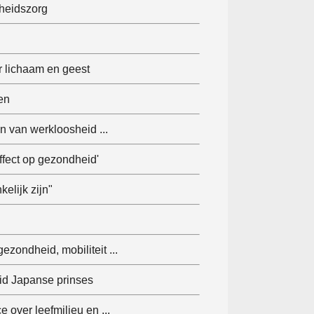
dheidszorg
r lichaam en geest
en
 van werkloosheid ...
ffect op gezondheid'
elijk zijn"
ezondheid, mobiliteit ...
id Japanse prinses
over leefmilieu en ...