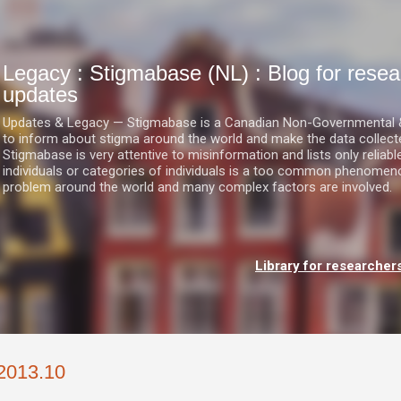
Doorgaan naar hoofdcontent
Legacy : Stigmabase (NL) : Blog for res
updates
Updates & Legacy — Stigmabase is a Canadian Non-Governmental & No
to inform about stigma around the world and make the data collect
Stigmabase is very attentive to misinformation and lists only reliab
individuals or categories of individuals is a too common phenomenon
problem around the world and many complex factors are involved.
Library for researcher
2013.10