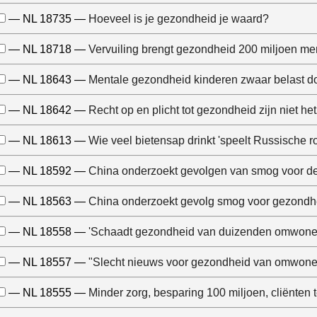
— NL 18735 —
Hoeveel is je gezondheid je waard?
— NL 18718 —
Vervuiling brengt gezondheid 200 miljoen me
— NL 18643 —
Mentale gezondheid kinderen zwaar belast doo
— NL 18642 —
Recht op en plicht tot gezondheid zijn niet he
— NL 18613 —
Wie veel bietensap drinkt 'speelt Russische r
— NL 18592 —
China onderzoekt gevolgen van smog voor d
— NL 18563 —
China onderzoekt gevolg smog voor gezondh
— NL 18558 —
'Schaadt gezondheid van duizenden omwone
— NL 18557 —
"Slecht nieuws voor gezondheid van omwon
— NL 18555 —
Minder zorg, besparing 100 miljoen, cliënten 