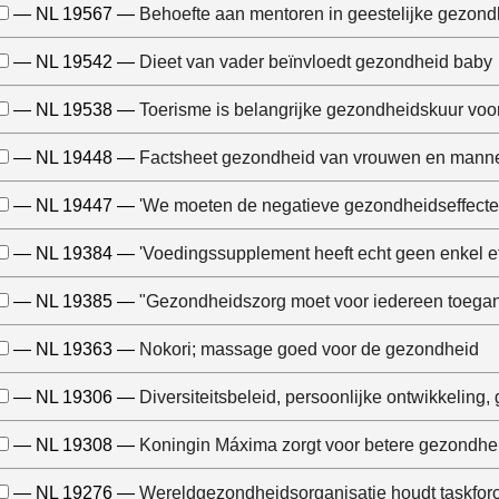
— NL 19567 —
Behoefte aan mentoren in geestelijke gezon
— NL 19542 —
Dieet van vader beïnvloedt gezondheid baby
— NL 19538 —
Toerisme is belangrijke gezondheidskuur voo
— NL 19448 —
Factsheet gezondheid van vrouwen en mann
— NL 19447 —
'We moeten de negatieve gezondheidseffecten
— NL 19384 —
'Voedingssupplement heeft echt geen enkel e
— NL 19385 —
"Gezondheidszorg moet voor iedereen toegank
— NL 19363 —
Nokori; massage goed voor de gezondheid
— NL 19306 —
Diversiteitsbeleid, persoonlijke ontwikkeling, g
— NL 19308 —
Koningin Máxima zorgt voor betere gezondhe
— NL 19276 —
Wereldgezondheidsorganisatie houdt taskforce 