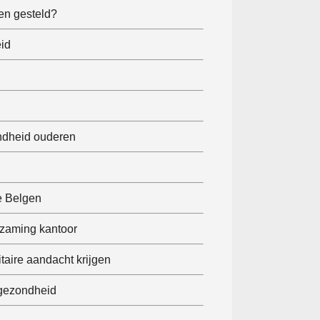
en gesteld?
id
ndheid ouderen
e Belgen
urzaming kantoor
taire aandacht krijgen
 gezondheid