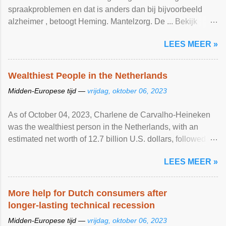
spraakproblemen en dat is anders dan bij bijvoorbeeld
alzheimer , betoogt Heming. Mantelzorg. De ... Bekijk
artikel ...
LEES MEER »
Wealthiest People in the Netherlands
Midden-Europese tijd —
vrijdag, oktober 06, 2023
As of October 04, 2023, Charlene de Carvalho-Heineken
was the wealthiest person in the Netherlands, with an
estimated net worth of 12.7 billion U.S. dollars, followed by
Frits Goldschmeding (No. 2, $5.6 billion), Wim van der
LEES MEER »
Leegte (No. 3, $3.5 billion); and Hans Melchers (No. 4,
$2.3 billion). View article...
More help for Dutch consumers after
longer-lasting technical recession
Midden-Europese tijd —
vrijdag, oktober 06, 2023